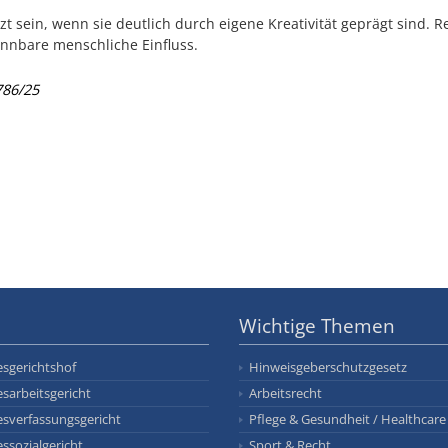
t sein, wenn sie deutlich durch eigene Kreativität geprägt sind. 
ennbare menschliche Einfluss.
786/25
Wichtige Themen
sgerichtshof
Hinweisgeberschutzgesetz
sarbeitsgericht
Arbeitsrecht
sverfassungsgericht
Pflege & Gesundheit / Healthcare
ssozialgericht
Sport & Recht