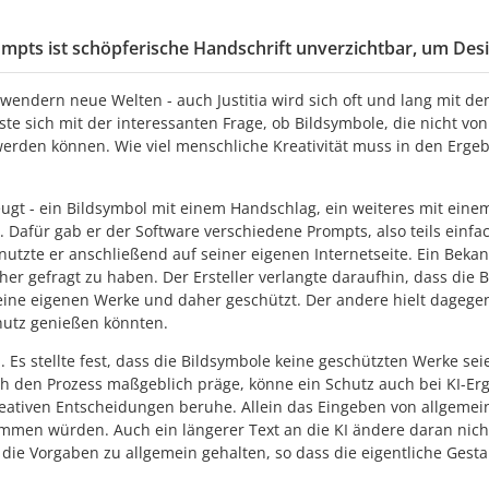
mpts ist schöpferische Handschrift unverzichtbar, um Des
n Anwendern neue Welten - auch Justitia wird sich oft und lang mi
te sich mit der interessanten Frage, ob Bildsymbole, die nicht vo
erden können. Wie viel menschliche Kreativität muss in den Erge
zeugt - ein Bildsymbol mit einem Handschlag, ein weiteres mit ein
afür gab er der Software verschiedene Prompts, also teils einfac
r nutzte er anschließend auf seiner eigenen Internetseite. Ein Be
her gefragt zu haben. Der Ersteller verlangte daraufhin, dass die 
eine eigenen Werke und daher geschützt. Der andere hielt dagege
hutz genießen könnten.
b. Es stellte fest, dass die Bildsymbole keine geschützten Werke se
ch den Prozess maßgeblich präge, könne ein Schutz auch bei KI-Er
kreativen Entscheidungen beruhe. Allein das Eingeben von allgeme
ommen würden. Auch ein längerer Text an die KI ändere daran nic
 die Vorgaben zu allgemein gehalten, so dass die eigentliche Ges