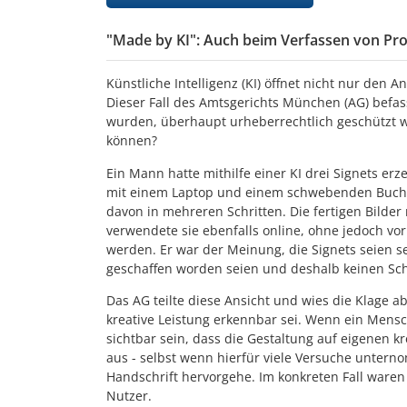
"Made by KI": Auch beim Verfassen von Pro
Künstliche Intelligenz (KI) öffnet nicht nur de
Dieser Fall des Amtsgerichts München (AG) befass
wurden, überhaupt urheberrechtlich geschützt w
können?
Ein Mann hatte mithilfe einer KI drei Signets er
mit einem Laptop und einem schwebenden Buch. D
davon in mehreren Schritten. Die fertigen Bilde
verwendete sie ebenfalls online, ohne jedoch vor
werden. Er war der Meinung, die Signets seien s
geschaffen worden seien und deshalb keinen Sc
Das AG teilte diese Ansicht und wies die Klage a
kreative Leistung erkennbar sei. Wenn ein Mens
sichtbar sein, dass die Gestaltung auf eigenen 
aus - selbst wenn hierfür viele Versuche untern
Handschrift hervorgehe. Im konkreten Fall waren
Nutzer.