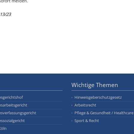
sofort melden.
113/23
Wichtige Themen
sgerichtshof
Hinweisgeberschutzgesetz
sarbeitsgericht
Arbeitsrecht
sverfassungsgericht
Pflege & Gesundheit / Healthcare
ssozialgericht
Sport & Recht
Köln