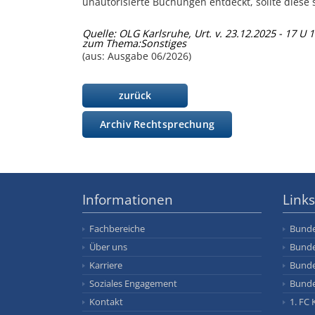
unautorisierte Buchungen entdeckt, sollte diese 
Quelle: OLG Karlsruhe, Urt. v. 23.12.2025 - 17 U 
zum Thema:
Sonstiges
(aus: Ausgabe 06/2026)
zurück
Archiv Rechtsprechung
Informationen
Links
Fachbereiche
Bunde
Über uns
Bunde
Karriere
Bunde
Soziales Engagement
Bunde
Kontakt
1. FC 