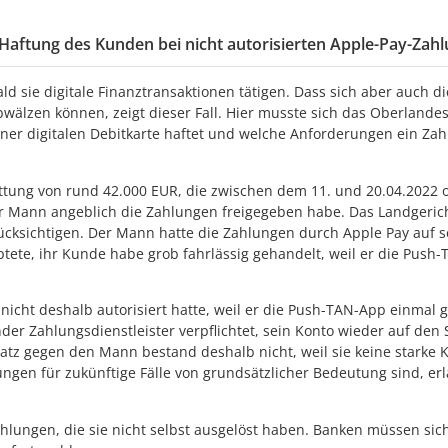
 Haftung des Kunden bei nicht autorisierten Apple-Pay-Zah
d sie digitale Finanztransaktionen tätigen. Dass sich aber auch di
älzen können, zeigt dieser Fall. Hier musste sich das Oberlande
iner digitalen Debitkarte haftet und welche Anforderungen ein Zahl
attung von rund 42.000 EUR, die zwischen dem 11. und 20.04.202
r Mann angeblich die Zahlungen freigegeben habe. Das Landgeric
rücksichtigen. Der Mann hatte die Zahlungen durch Apple Pay auf 
ptete, ihr Kunde habe grob fahrlässig gehandelt, weil er die Pu
icht deshalb autorisiert hatte, weil er die Push-TAN-App einmal g
ender Zahlungsdienstleister verpflichtet, sein Konto wieder auf de
tz gegen den Mann bestand deshalb nicht, weil sie keine starke K
ngen für zukünftige Fälle von grundsätzlicher Bedeutung sind, erl
hlungen, die sie nicht selbst ausgelöst haben. Banken müssen sic