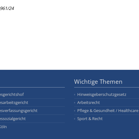
1961/24
Wichtige Themen
sgerichtshof
Hinweisgeberschutzgesetz
sarbeitsgericht
Arbeitsrecht
sverfassungsgericht
Pflege & Gesundheit / Healthcare
ssozialgericht
Sport & Recht
Köln