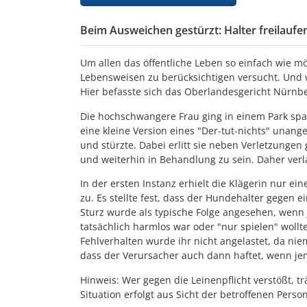
Beim Ausweichen gestürzt: Halter freilauf
Um allen das öffentliche Leben so einfach wie mö
Lebensweisen zu berücksichtigen versucht. Und w
Hier befasste sich das Oberlandesgericht Nürnbe
Die hochschwangere Frau ging in einem Park spaz
eine kleine Version eines "Der-tut-nichts" unang
und stürzte. Dabei erlitt sie neben Verletzunge
und weiterhin in Behandlung zu sein. Daher ver
In der ersten Instanz erhielt die Klägerin nur 
zu. Es stellte fest, dass der Hundehalter gegen e
Sturz wurde als typische Folge angesehen, wenn 
tatsächlich harmlos war oder "nur spielen" wollt
Fehlverhalten wurde ihr nicht angelastet, da nie
dass der Verursacher auch dann haftet, wenn je
Hinweis: Wer gegen die Leinenpflicht verstößt, t
Situation erfolgt aus Sicht der betroffenen Person