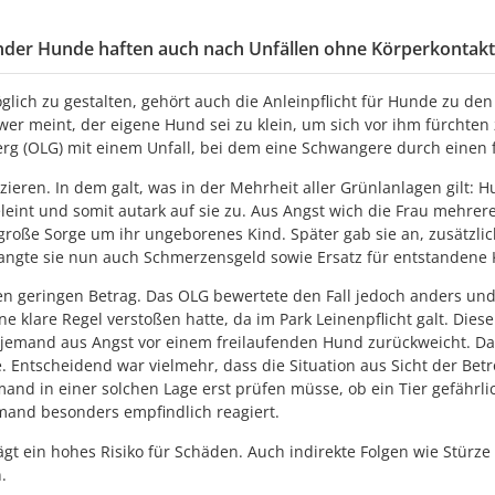
ender Hunde haften auch nach Unfällen ohne Körperkontakt
glich zu gestalten, gehört auch die Anleinpflicht für Hunde zu de
er meint, der eigene Hund sei zu klein, um sich vor ihm fürchten 
rg (OLG) mit einem Unfall, bei dem eine Schwangere durch einen 
ieren. In dem galt, was in der Mehrheit aller Grünlanlagen gilt:
eleint und somit autark auf sie zu. Aus Angst wich die Frau mehrer
n große Sorge um ihr ungeborenes Kind. Später gab sie an, zusätz
langte sie nun auch Schmerzensgeld sowie Ersatz für entstandene
einen geringen Betrag. Das OLG bewertete den Fall jedoch anders u
ine klare Regel verstoßen hatte, da im Park Leinenpflicht galt. Dies
jemand aus Angst vor einem freilaufenden Hund zurückweicht. Dabe
e. Entscheidend war vielmehr, dass die Situation aus Sicht der Betr
mand in einer solchen Lage erst prüfen müsse, ob ein Tier gefährli
mand besonders empfindlich reagiert.
rägt ein hohes Risiko für Schäden. Auch indirekte Folgen wie Stürz
.