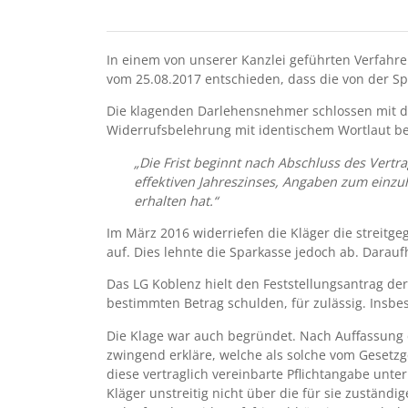
In einem von unserer Kanzlei geführten Verfahre
vom 25.08.2017 entschieden, dass die von der S
Die klagenden Darlehensnehmer schlossen mit d
Widerrufsbelehrung mit identischem Wortlaut bei
„Die Frist beginnt nach Abschluss des Vertr
effektiven Jahreszinses, Angaben zum einzu
erhalten hat.“
Im März 2016 widerriefen die Kläger die streit
auf. Dies lehnte die Sparkasse jedoch ab. Darau
Das LG Koblenz hielt den Feststellungsantrag d
bestimmten Betrag schulden, für zulässig. Insbe
Die Klage war auch begründet. Nach Auffassung d
zwingend erkläre, welche als solche vom Gesetzg
diese vertraglich vereinbarte Pflichtangabe unte
Kläger unstreitig nicht über die für sie zuständ