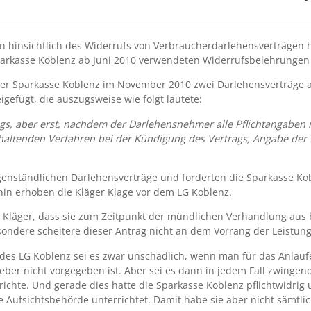
n hinsichtlich des Widerrufs von Verbraucherdarlehensverträgen ha
parkasse Koblenz ab Juni 2010 verwendeten Widerrufsbelehrungen f
er Sparkasse Koblenz im November 2010 zwei Darlehensverträge ab
gefügt, die auszugsweise wie folgt lautete:
ags, aber erst, nachdem der Darlehensnehmer alle Pflichtangaben 
haltenden Verfahren bei der Kündigung des Vertrags, Angabe der 
gegenständlichen Darlehensverträge und forderten die Sparkasse K
fhin erhoben die Kläger Klage vor dem LG Koblenz.
er Kläger, dass sie zum Zeitpunkt der mündlichen Verhandlung aus
sondere scheitere dieser Antrag nicht an dem Vorrang der Leistung
es LG Koblenz sei es zwar unschädlich, wenn man für das Anlaufen
eber nicht vorgegeben ist. Aber sei es dann in jedem Fall zwing
rrichte. Und gerade dies hatte die Sparkasse Koblenz pflichtwidrig
ige Aufsichtsbehörde unterrichtet. Damit habe sie aber nicht sämtli