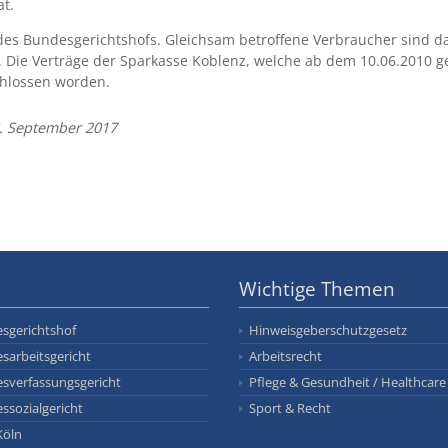
t.
es Bundesgerichtshofs. Gleichsam betroffene Verbraucher sind da
 Die Verträge der Sparkasse Koblenz, welche ab dem 10.06.2010 g
hlossen worden.
8. September 2017
Wichtige Themen
sgerichtshof
Hinweisgeberschutzgesetz
sarbeitsgericht
Arbeitsrecht
sverfassungsgericht
Pflege & Gesundheit / Healthcare
ssozialgericht
Sport & Recht
Köln