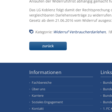
Anlaufen der Widerrufsfrist abhängig gemacht ha
Das LG Koblenz folgt damit der Rechtsprechung d
vergleichbaren Darlehensverträge zu widerrufen.
Gesetz ab dem 21.06.2016 vom Widerruf ausgesc
Kategorie:
Widerruf Verbraucherdarlehen
, 1
zurück
Informationen
Links
Fachbereiche
Bunde
Über uns
Bunde
Karriere
Bunde
Soziales Engagement
Bunde
Kontakt
1. FC 