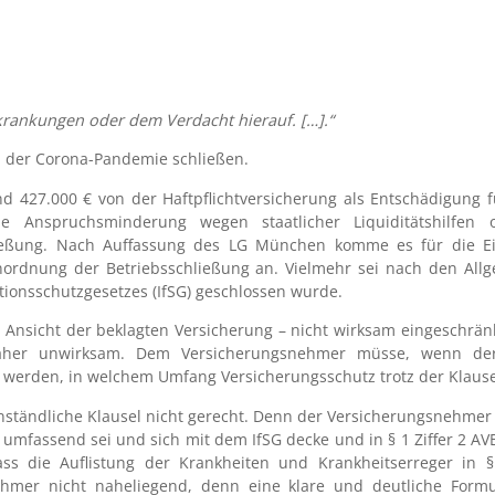
rkrankungen oder dem Verdacht hierauf. […].“
d der Corona-Pandemie schließen.
d 427.000 € von der Haftpflichtversicherung als Entschädigung f
 Anspruchsminderung wegen staatlicher Liquiditätshilfen 
ließung. Nach Auffassung des LG München komme es für die Ein
ordnung der Betriebsschließung an. Vielmehr sei nach den All
tionsschutzgesetzes (IfSG) geschlossen wurde.
nsicht der beklagten Versicherung – nicht wirksam eingeschränkt,
daher unwirksam. Dem Versicherungsnehmer müsse, wenn der 
t werden, in welchem Umfang Versicherungsschutz trotz der Klause
nständliche Klausel nicht gerecht. Denn der Versicherungsnehmer 
mfassend sei und sich mit dem IfSG decke und in § 1 Ziffer 2 AVB
ass die Auflistung der Krankheiten und Krankheitserreger in 
nehmer nicht naheliegend, denn eine klare und deutliche Formu