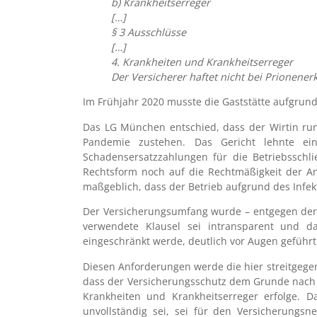
b) Krankheitserreger
[…]
§ 3 Ausschlüsse
[…]
4. Krankheiten und Krankheitserreger
Der Versicherer haftet nicht bei Prionene
Im Frühjahr 2020 musste die Gaststätte aufgrun
Das LG München entschied, dass der Wirtin run
Pandemie zustehen. Das Gericht lehnte eine
Schadensersatzzahlungen für die Betriebssch
Rechtsform noch auf die Rechtmäßigkeit der An
maßgeblich, dass der Betrieb aufgrund des Infek
Der Versicherungsumfang wurde – entgegen der A
verwendete Klausel sei intransparent und 
eingeschränkt werde, deutlich vor Augen geführ
Diesen Anforderungen werde die hier streitgege
dass der Versicherungsschutz dem Grunde nach u
Krankheiten und Krankheitserreger erfolge. D
unvollständig sei, sei für den Versicherungs