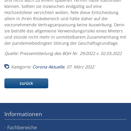
und nicht auch zu einem späteren Termin hätte stattfinden
können. Sollten sie inzwischen endgültig auf eine
Hochzeitsfeier verzichten wollen, fiele diese Entscheidung
allein in ihren Risikobereich und hätte daher auf die
vorzunehmende Vertragsanpassung keine Auswirkung. Denn
sie beträfe das allgemeine Verwendungsrisiko eines Mieters
und stünde nicht mehr in unmittelbarem Zusammenhang mit
der pandemiebedingten Störung der Geschäftsgrundlage.
Quelle: Pressemitteilung des BGH Nr. 29/2022 v. 02.03.2022
Kategorie:
Corona Aktuelle
, 07. März 2022
zurück
Informationen
Fachbereiche