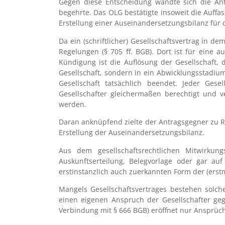
Gegen diese Entscheidung wandte sich die Ant
begehrte. Das OLG bestätigte insoweit die Auffa
Erstellung einer Auseinandersetzungsbilanz für d
Da ein (schriftlicher) Gesellschaftsvertrag in d
Regelungen (§ 705 ff. BGB). Dort ist für eine a
Kündigung ist die Auflösung der Gesellschaft,
Gesellschaft, sondern in ein Abwicklungsstadiu
Gesellschaft tatsächlich beendet. Jeder Ges
Gesellschafter gleichermaßen berechtigt und v
werden.
Daran anknüpfend zielte der Antragsgegner zu R
Erstellung der Auseinandersetzungsbilanz.
Aus dem gesellschaftsrechtlichen Mitwirk
Auskunftserteilung, Belegvorlage oder gar au
erstinstanzlich auch zuerkannten Form der (erst
Mangels Gesellschaftsvertrages bestehen solche
einen eigenen Anspruch der Gesellschafter geg
Verbindung mit § 666 BGB) eröffnet nur Ansprüc