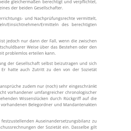
 beide gleichermaßen berechtigt und verpflichtet,
eines der beiden Gesellschafter.
terrichtungs- und Nachprüfungsrechte vermittelt,
ln/Einsichtnehmen/Ermitteln des berechtigten
 ist jedoch nur dann der Fall, wenn die zwischen
entschuldbarer Weise über das Bestehen oder den
it problemlos erteilen kann.
ung der Gesellschaft selbst beizutragen und sich
 Er hatte auch Zutritt zu den von der Sozietät
gansprüche zudem nur (noch) sehr eingeschränkt
nicht vorhandener umfangreicher chronologischer
stehenden Wissenslücken durch Rückgriff auf die
azu vorhandenen Belegordner und Mandantenakten
 festzustellenden Auseinandersetzungsbilanz zu
chussrechnungen der Sozietät ein. Dasselbe gilt