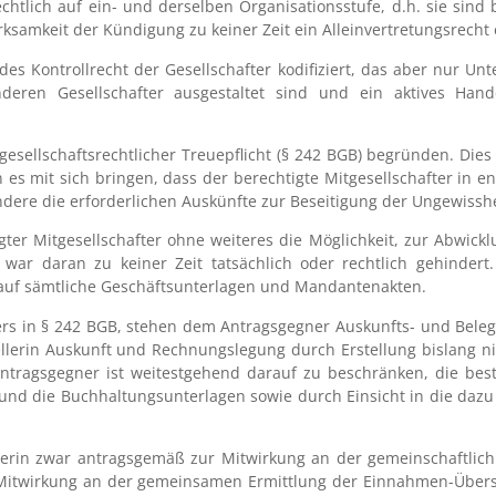
rechtlich auf ein- und derselben Organisationsstufe, d.h. sie sind
ksamkeit der Kündigung zu keiner Zeit ein Alleinvertretungsrecht 
des Kontrollrecht der Gesellschafter kodifiziert, das aber nur Un
deren Gesellschafter ausgestaltet sind und ein aktives Hande
gesellschaftsrechtlicher Treuepflicht (§ 242 BGB) begründen. Dies
es mit sich bringen, dass der berechtigte Mitgesellschafter in 
dere die erforderlichen Auskünfte zur Beseitigung der Ungewisshe
gter Mitgesellschafter ohne weiteres die Möglichkeit, zur Abwickl
 war daran zu keiner Zeit tatsächlich oder rechtlich gehindert.
 auf sämtliche Geschäftsunterlagen und Mandantenakten.
ers in § 242 BGB, stehen dem Antragsgegner Auskunfts- und Bele
tellerin Auskunft und Rechnungslegung durch Erstellung bislang 
 Antragsgegner ist weitestgehend darauf zu beschränken, die be
te und die Buchhaltungsunterlagen sowie durch Einsicht in die d
lerin zwar antragsgemäß zur Mitwirkung an der gemeinschaftlich
ur Mitwirkung an der gemeinsamen Ermittlung der Einnahmen-Übers