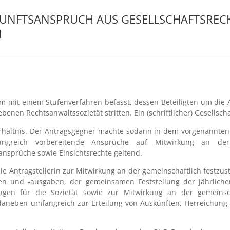
NFTSANSPRUCH AUS GESELLSCHAFTSRECHT
H
em mit einem Stufenverfahren befasst, dessen Beteiligten um die
enen Rechtsanwaltssozietät stritten. Ein (schriftlicher) Gesellscha
verhältnis. Der Antragsgegner machte sodann in dem vorgenannte
ngreich vorbereitende Ansprüche auf Mitwirkung an der A
ansprüche sowie Einsichtsrechte geltend.
 die Antragstellerin zur Mitwirkung an der gemeinschaftlich festz
en und -ausgaben, der gemeinsamen Feststellung der jährlic
ngen für die Sozietät sowie zur Mitwirkung an der gemeinsc
daneben umfangreich zur Erteilung von Auskünften, Herreichung