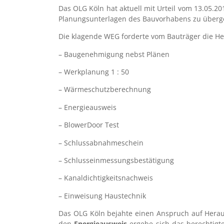
Das OLG Köln hat aktuell mit Urteil vom 13.05.2
Planungsunterlagen des Bauvorhabens zu überg
Die klagende WEG forderte vom Bauträger die H
– Baugenehmigung nebst Plänen
– Werkplanung 1 : 50
– Wärmeschutzberechnung
– Energieausweis
– BlowerDoor Test
– Schlussabnahmeschein
– Schlusseinmessungsbestätigung
– Kanaldichtigkeitsnachweis
– Einweisung Haustechnik
Das OLG Köln bejahte einen Anspruch auf Herau
den
Energieausweis
ergebe sich das berechtigt