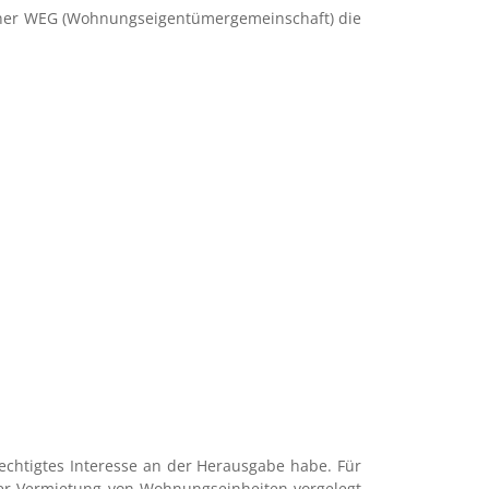
, einer WEG (Wohnungseigentümergemeinschaft) die
chtigtes Interesse an der Herausgabe habe. Für
ner Vermietung von Wohnungseinheiten vorgelegt