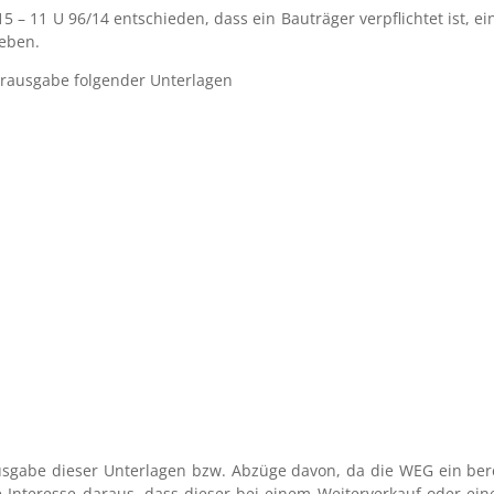
015 – 11 U 96/14 entschieden, dass ein Bauträger verpflichtet ist
eben.
erausgabe folgender Unterlagen
sgabe dieser Unterlagen bzw. Abzüge davon, da die WEG ein bere
e Interesse daraus, dass dieser bei einem Weiterverkauf oder ei