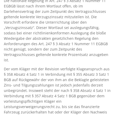
Die nationale Regelung in Art. 247 § 3 Absatz 1 Nummer 11
EGBGB lässt nach ihrem Wortlaut offen, ob im
Darlehensvertrag der zum Zeitpunkt des Vertragsschlusses
geltende konkrete Verzugszinssatz mitzuteilen ist. Die
Vorschrift erfordere die Unterrichtung über den
„Verzugszinssatz“. Dieser Wortlaut sei auslegungsfähig,
sodass bei einer richtlinienkonformen Auslegung die bloße
Wiedergabe der abstrakten gesetzlichen Regelung den
Anforderungen des Art. 247 § 3 Absatz 1 Nummer 11 EGBGB
nicht genügt, sondern der zum Zeitpunkt des
Vertragsschlusses geltende konkrete Prozentsatz anzugeben
ist.
Der vom Kläger mit der Revision verfolgte Klageanspruch aus
§ 358 Absatz 4 Satz 1 in Verbindung mit § 355 Absatz 3 Satz 1
BGB auf Rückgewähr der von ihm an die Beklagte geleisteten
Zins- und Tilgungszahlungen ist jedoch jedenfalls derzeit
unbegründet. Insoweit steht der nach § 358 Absatz 4 Satz 1 in
Verbindung mit § 357 Absatz 4 Satz 1 BGB gegenüber dem
vorleistungspflichtigen Kläger ein
Leistungsverweigerungsrecht zu, bis sie das finanzierte
Fahrzeug zurückerhalten hat oder der Kläger den Nachweis