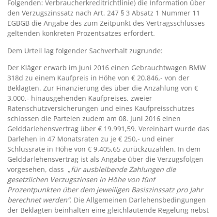
Folgenden: Verbraucherkreditrichtlinie) die Information über
den Verzugszinssatz nach Art. 247 § 3 Absatz 1 Nummer 11
EGBGB die Angabe des zum Zeitpunkt des Vertragsschlusses
geltenden konkreten Prozentsatzes erfordert.
Dem Urteil lag folgender Sachverhalt zugrunde:
Der Kläger erwarb im Juni 2016 einen Gebrauchtwagen BMW
318d zu einem Kaufpreis in Höhe von € 20.846,- von der
Beklagten. Zur Finanzierung des über die Anzahlung von €
3.000,- hinausgehenden Kaufpreises, zweier
Ratenschutzversicherungen und eines Kaufpreisschutzes
schlossen die Parteien zudem am 08. Juni 2016 einen
Gelddarlehensvertrag über € 19.991,59. Vereinbart wurde das
Darlehen in 47 Monatsraten zu je € 250,- und einer
Schlussrate in Höhe von € 9.405,65 zurückzuzahlen. In dem
Gelddarlehensvertrag ist als Angabe über die Verzugsfolgen
vorgesehen, dass „
für ausbleibende Zahlungen die
gesetzlichen Verzugszinsen in Höhe von fünf
Prozentpunkten über dem jeweiligen Basiszinssatz pro Jahr
berechnet werden“
. Die Allgemeinen Darlehensbedingungen
der Beklagten beinhalten eine gleichlautende Regelung nebst