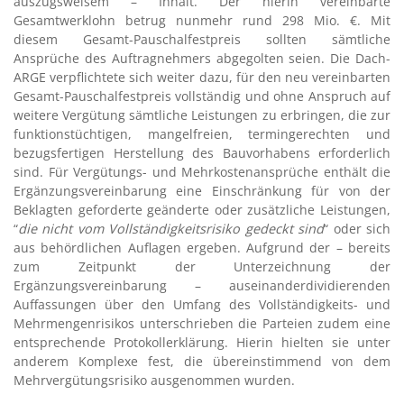
auszugsweisem – Inhalt. Der hierin vereinbarte
Gesamtwerklohn betrug nunmehr rund 298 Mio. €. Mit
diesem Gesamt-Pauschalfestpreis sollten sämtliche
Ansprüche des Auftragnehmers abgegolten seien. Die Dach-
ARGE verpflichtete sich weiter dazu, für den neu vereinbarten
Gesamt-Pauschalfestpreis vollständig und ohne Anspruch auf
weitere Vergütung sämtliche Leistungen zu erbringen, die zur
funktionstüchtigen, mangelfreien, termingerechten und
bezugsfertigen Herstellung des Bauvorhabens erforderlich
sind. Für Vergütungs- und Mehrkostenansprüche enthält die
Ergänzungsvereinbarung eine Einschränkung für von der
Beklagten geforderte geänderte oder zusätzliche Leistungen,
“
die nicht vom Vollständigkeitsrisiko gedeckt sind
“ oder sich
aus behördlichen Auflagen ergeben. Aufgrund der – bereits
zum Zeitpunkt der Unterzeichnung der
Ergänzungsvereinbarung – auseinanderdividierenden
Auffassungen über den Umfang des Vollständigkeits- und
Mehrmengenrisikos unterschrieben die Parteien zudem eine
entsprechende Protokollerklärung. Hierin hielten sie unter
anderem Komplexe fest, die übereinstimmend von dem
Mehrvergütungsrisiko ausgenommen wurden.