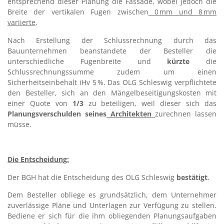
entsprechend dieser Planung die Fassade, wobei jedoch die
Breite der vertikalen Fugen zwischen
0 mm und 8 mm
variierte
.
Nach Erstellung der Schlussrechnung durch das
Bauunternehmen beanstandete der Besteller die
unterschiedliche Fugenbreite und
kürzte
die
Schlussrechnungssumme zudem um einen
Sicherheitseinbehalt iHv 5 %. Das OLG Schleswig verpflichtete
den Besteller, sich an den Mängelbeseitigungskosten mit
einer Quote von
1/3
zu beteiligen, weil dieser sich das
Planungsverschul
den
sein
es
Architekten
zurechnen lassen
müsse.
–
Die Entscheidung:
Der BGH hat die Entscheidung des OLG Schleswig
bestätigt
.
Dem Besteller obliege es grundsätzlich, dem Unternehmer
zuverlässige Pläne und Unterlagen zur Verfügung zu stellen.
Bediene er sich für die ihm obliegenden Planungsaufgaben