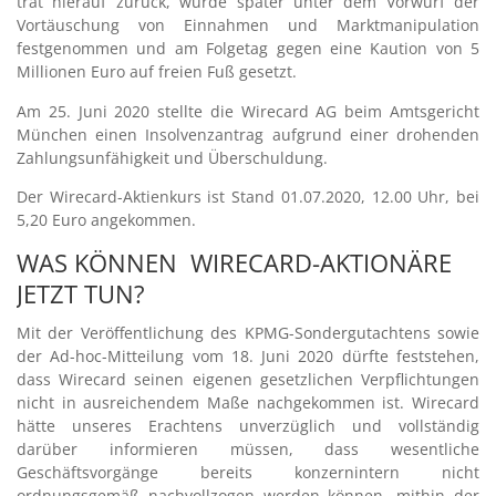
trat hierauf zurück, wurde später unter dem Vorwurf der
Vortäuschung von Einnahmen und Marktmanipulation
festgenommen und am Folgetag gegen eine Kaution von 5
Millionen Euro auf freien Fuß gesetzt.
Am 25. Juni 2020 stellte die Wirecard AG beim Amtsgericht
München einen Insolvenzantrag aufgrund einer drohenden
Zahlungsunfähigkeit und Überschuldung.
Der Wirecard-Aktienkurs ist Stand 01.07.2020, 12.00 Uhr, bei
5,20 Euro angekommen.
WAS KÖNNEN WIRECARD-AKTIONÄRE
JETZT TUN?
Mit der Veröffentlichung des KPMG-Sondergutachtens sowie
der Ad-hoc-Mitteilung vom 18. Juni 2020 dürfte feststehen,
dass Wirecard seinen eigenen gesetzlichen Verpflichtungen
nicht in ausreichendem Maße nachgekommen ist. Wirecard
hätte unseres Erachtens unverzüglich und vollständig
darüber informieren müssen, dass wesentliche
Geschäftsvorgänge bereits konzernintern nicht
ordnungsgemäß nachvollzogen werden können, mithin der