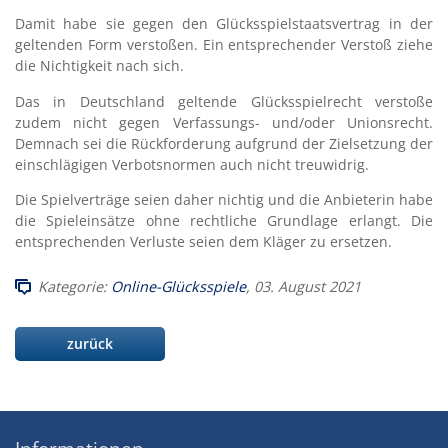
Damit habe sie gegen den Glücksspielstaatsvertrag in der
geltenden Form verstoßen. Ein entsprechender Verstoß ziehe
die Nichtigkeit nach sich.
Das in Deutschland geltende Glücksspielrecht verstoße
zudem nicht gegen Verfassungs- und/oder Unionsrecht.
Demnach sei die Rückforderung aufgrund der Zielsetzung der
einschlägigen Verbotsnormen auch nicht treuwidrig.
Die Spielverträge seien daher nichtig und die Anbieterin habe
die Spieleinsätze ohne rechtliche Grundlage erlangt. Die
entsprechenden Verluste seien dem Kläger zu ersetzen.
Kategorie:
Online-Glücksspiele
, 03. August 2021
zurück