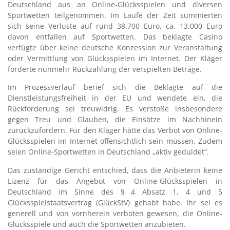
Deutschland aus an Online-Glücksspielen und diversen
Sportwetten teilgenommen. Im Laufe der Zeit summierten
sich seine Verluste auf rund 38.700 Euro, ca. 13.000 Euro
davon entfallen auf Sportwetten. Das beklagte Casino
verfügte über keine deutsche Konzession zur Veranstaltung
oder Vermittlung von Glücksspielen im Internet. Der Kläger
forderte nunmehr Rückzahlung der verspielten Beträge.
Im Prozessverlauf berief sich die Beklagte auf die
Dienstleistungsfreiheit in der EU und wendete ein, die
Rückforderung sei treuwidrig. Es verstoße insbesondere
gegen Treu und Glauben, die Einsätze im Nachhinein
zurückzufordern. Für den Kläger hätte das Verbot von Online-
Glücksspielen im Internet offensichtlich sein müssen. Zudem
seien Online-Sportwetten in Deutschland „aktiv geduldet“.
Das zuständige Gericht entschied, dass die Anbieterin keine
Lizenz für das Angebot von Online-Glücksspielen in
Deutschland im Sinne des § 4 Absatz 1, 4 und 5
Glücksspielstaatsvertrag (GlückStV) gehabt habe. Ihr sei es
generell und von vornherein verboten gewesen, die Online-
Glücksspiele und auch die Sportwetten anzubieten.