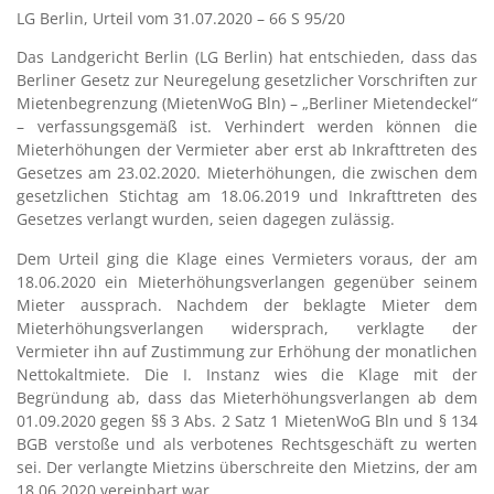
LG Berlin, Urteil vom 31.07.2020 – 66 S 95/20
Das Landgericht Berlin (LG Berlin) hat entschieden, dass das
Berliner Gesetz zur Neuregelung gesetzlicher Vorschriften zur
Mietenbegrenzung (MietenWoG Bln) – „Berliner Mietendeckel“
– verfassungsgemäß ist. Verhindert werden können die
Mieterhöhungen der Vermieter aber erst ab Inkrafttreten des
Gesetzes am 23.02.2020. Mieterhöhungen, die zwischen dem
gesetzlichen Stichtag am 18.06.2019 und Inkrafttreten des
Gesetzes verlangt wurden, seien dagegen zulässig.
Dem Urteil ging die Klage eines Vermieters voraus, der am
18.06.2020 ein Mieterhöhungsverlangen gegenüber seinem
Mieter aussprach. Nachdem der beklagte Mieter dem
Mieterhöhungsverlangen widersprach, verklagte der
Vermieter ihn auf Zustimmung zur Erhöhung der monatlichen
Nettokaltmiete. Die I. Instanz wies die Klage mit der
Begründung ab, dass das Mieterhöhungsverlangen ab dem
01.09.2020 gegen §§ 3 Abs. 2 Satz 1 MietenWoG Bln und § 134
BGB verstoße und als verbotenes Rechtsgeschäft zu werten
sei. Der verlangte Mietzins überschreite den Mietzins, der am
18.06.2020 vereinbart war.