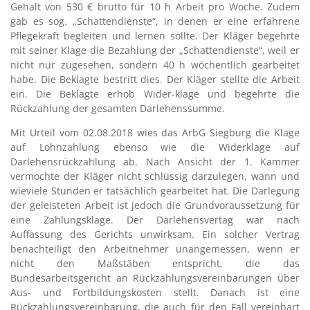
Gehalt von 530 € brutto für 10 h Arbeit pro Woche. Zudem
gab es sog. „Schattendienste“, in denen er eine erfahrene
Pflegekraft begleiten und lernen sollte. Der Kläger begehrte
mit seiner Klage die Bezahlung der „Schattendienste“, weil er
nicht nur zugesehen, sondern 40 h wöchentlich gearbeitet
habe. Die Beklagte bestritt dies. Der Kläger stellte die Arbeit
ein. Die Beklagte erhob Wider-klage und begehrte die
Rückzahlung der gesamten Darlehenssumme.
Mit Urteil vom 02.08.2018 wies das ArbG Siegburg die Klage
auf Lohnzahlung ebenso wie die Widerklage auf
Darlehensrückzahlung ab. Nach Ansicht der 1. Kammer
vermochte der Kläger nicht schlüssig darzulegen, wann und
wieviele Stunden er tatsächlich gearbeitet hat. Die Darlegung
der geleisteten Arbeit ist jedoch die Grundvoraussetzung für
eine Zahlungsklage. Der Darlehensvertag war nach
Auffassung des Gerichts unwirksam. Ein solcher Vertrag
benachteiligt den Arbeitnehmer unangemessen, wenn er
nicht den Maßstäben entspricht, die das
Bundesarbeitsgericht an Rückzahlungsvereinbarungen über
Aus- und Fortbildungskosten stellt. Danach ist eine
Rückzahlungsvereinbarung, die auch für den Fall vereinbart