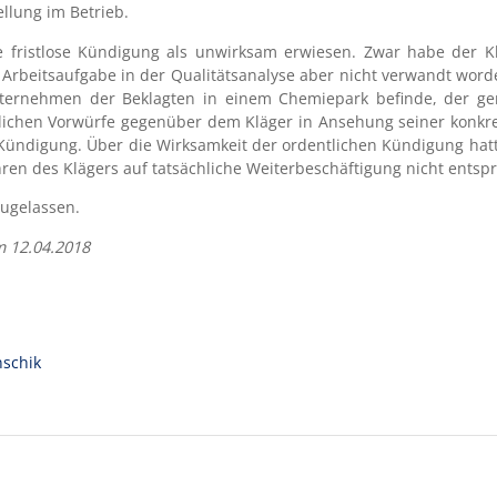
ellung im Betrieb.
 fristlose Kündigung als unwirksam erwiesen. Zwar habe der Kl
n Arbeitsaufgabe in der Qualitätsanalyse aber nicht verwandt word
ernehmen der Beklagten in einem Chemiepark befinde, der gener
stlichen Vorwürfe gegenüber dem Kläger in Ansehung seiner konkre
se Kündigung. Über die Wirksamkeit der ordentlichen Kündigung ha
hren des Klägers auf tatsächliche Weiterbeschäftigung nicht entsp
zugelassen.
m 12.04.2018
schik