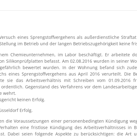
Versuch eines Sprengstoffvergehens als außerdienstliche Strafta
ellung im Betrieb und der langen Betriebszugehörigkeit keine fris
inem Chemieunternehmen, im Labor beschäftigt. Er arbeitete d
on Silikonprüfplatten befasst. Am 02.08.2016 wurden in seiner W
s gefährlich bewertet wurden. In der Wohnung befand sich zud
s eines Sprengstoffvergehens aus April 2016 verurteilt. Die B
e sie das Arbeitsverhältnis mit Schreiben vom 01.09.2016 fr
 ordentlich. Gegenstand des Verfahrens vor dem Landesarbeitsger
e wehrt.
gericht keinen Erfolg.
sseldorf Erfolg.
en die Voraussetzungen einer personenbedingten Kündigung weg
erhalten eine fristlose Kündigung des Arbeitsverhältnisses i
ässt. Dabei seien folgende Aspekte zu berücksichtigen: die Art