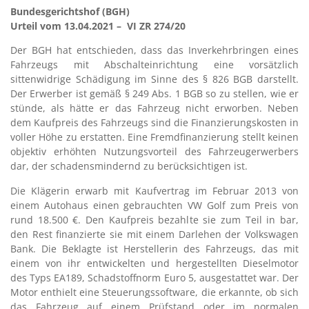
Bundesgerichtshof (BGH)
Urteil vom 13.04.2021 – VI ZR 274/20
Der BGH hat entschieden, dass das Inverkehrbringen eines
Fahrzeugs mit Abschalteinrichtung eine vorsätzlich
sittenwidrige Schädigung im Sinne des § 826 BGB darstellt.
Der Erwerber ist gemäß § 249 Abs. 1 BGB so zu stellen, wie er
stünde, als hätte er das Fahrzeug nicht erworben. Neben
dem Kaufpreis des Fahrzeugs sind die Finanzierungskosten in
voller Höhe zu erstatten. Eine Fremdfinanzierung stellt keinen
objektiv erhöhten Nutzungsvorteil des Fahrzeugerwerbers
dar, der schadensmindernd zu berücksichtigen ist.
Die Klägerin erwarb mit Kaufvertrag im Februar 2013 von
einem Autohaus einen gebrauchten VW Golf zum Preis von
rund 18.500 €. Den Kaufpreis bezahlte sie zum Teil in bar,
den Rest finanzierte sie mit einem Darlehen der Volkswagen
Bank. Die Beklagte ist Herstellerin des Fahrzeugs, das mit
einem von ihr entwickelten und hergestellten Dieselmotor
des Typs EA189, Schadstoffnorm Euro 5, ausgestattet war. Der
Motor enthielt eine Steuerungssoftware, die erkannte, ob sich
das Fahrzeug auf einem Prüfstand oder im normalen