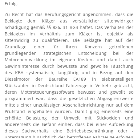
Erfolg.
Zu Recht hat das Berufungsgericht angenommen, dass die
Beklagte dem Kläger aus vorsätzlicher sittenwidriger
Schädigung gemäß §§ 826, 31 BGB haftet. Das Verhalten der
Beklagten im Verhältnis zum Kläger ist objektiv als
sittenwidrig zu qualifizieren. Die Beklagte hat auf der
Grundlage einer für ihren Konzern getroffenen
grundlegenden strategischen Entscheidung bei der
Motorenentwicklung im eigenen Kosten- und damit auch
Gewinninteresse durch bewusste und gewollte Täuschung
des KBA systematisch, langjährig und in Bezug auf den
Dieselmotor der Baureihe EA189 in siebenstelligen
Stückzahlen in Deutschland Fahrzeuge in Verkehr gebracht,
deren Motorsteuerungssoftware bewusst und gewollt so
programmiert war, dass die gesetzlichen Abgasgrenzwerte
mittels einer unzulässigen Abschalteinrichtung nur auf dem
Prüfstand eingehalten wurden. Damit ging einerseits eine
erhöhte Belastung der Umwelt mit Stickoxiden und
andererseits die Gefahr einher, dass bei einer Aufdeckung
dieses Sachverhalts eine Betriebsbeschränkung oder -
untersagung hinsichtlich der betroffenen Fahrzeuge erfolgen