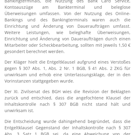
Bankingterminals, die Nutzung des Bank Card Service,
Kontoauszüge am Bankterminal und beleglose
Überweisungen umfassen. Von der Nutzung des Online-
Bankings und des Bankingterminals waren auch die
Einrichtung und Änderung von Daueraufträgen umfasst.
Weitere Leistungen, wie beleghafte Überweisungen,
Einrichtung und Änderung von Daueraufträgen durch einen
Mitarbeiter oder Scheckbearbeitung, sollten mit jeweils 1,50 €
gesondert berechnet werden.
Der Kläger hielt die Entgeltklausel aufgrund eines Verstoßes
gegen § 307 Abs. 1, Abs. 2 Nr. 1 BGB, § 41 Abs. 2 ZKG für
unwirksam und erhob eine Unterlassungsklage, der in den
Vorinstanzen stattgegeben wurde.
Der XI. Zivilsenat des BGH wies die Revision der Beklagten
zurück und entschied, dass die angefochtene Klausel der
Inhaltskontrolle nach § 307 BGB nicht stand hält und
unwirksam ist.
Die Entscheidung wurde dahingehend begründet, dass die
Entgeltklausel Gegenstand der Inhaltskontrolle nach § 307
Abs. 3 Satz 1 BGB sei, da eine Abweichung von der