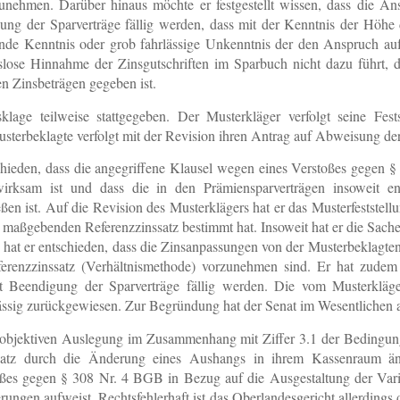
nehmen. Darüber hinaus möchte er festgestellt wissen, dass die A
ung der Sparverträge fällig werden, dass mit der Kenntnis der Höhe 
nde Kenntnis oder grob fahrlässige Unkenntnis der den Anspruch a
slose Hinnahme der Zinsgutschriften im Sparbuch nicht dazu führt,
n Zinsbeträgen gegeben ist.
klage teilweise stattgegeben. Der Musterkläger verfolgt seine Fest
sterbeklagte verfolgt mit der Revision ihren Antrag auf Abweisung der
schieden, dass die angegriffene Klausel wegen eines Verstoßes gegen 
nwirksam ist und dass die in den Prämiensparverträgen insoweit e
n ist. Auf die Revision des Musterklägers hat er das Musterfeststellu
g maßgebenden Referenzzinssatz bestimmt hat. Insoweit hat er die Sac
hat er entschieden, dass die Zinsanpassungen von der Musterbeklagte
ferenzzinssatz (Verhältnismethode) vorzunehmen sind. Er hat zude
 Beendigung der Sparverträge fällig werden. Die vom Musterkläger 
ässig zurückgewiesen. Zur Begründung hat der Senat im Wesentlichen a
n objektiven Auslegung im Zusammenhang mit Ziffer 3.1 der Bedingun
ssatz durch die Änderung eines Aushangs in ihrem Kassenraum änd
s gegen § 308 Nr. 4 BGB in Bezug auf die Ausgestaltung der Variabil
ungen aufweist. Rechtsfehlerhaft ist das Oberlandesgericht allerdings