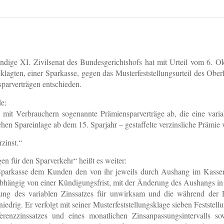
ändige XI. Zivilsenat des Bundesgerichtshofs hat mit Urteil vom 6. O
lagten, einer Sparkasse, gegen das Musterfeststellungsurteil des Obe
parverträgen entschieden.
e:
 mit Verbrauchern sogenannte Prämiensparverträge ab, die eine vari
hen Spareinlage ab dem 15. Sparjahr – gestaffelte verzinsliche Prämie v
rzinst.“
n für den Sparverkehr“ heißt es weiter:
die Sparkasse dem Kunden den von ihr jeweils durch Aushang im Kass
bhängig von einer Kündigungsfrist, mit der Änderung des Aushangs in Kr
ng des variablen Zinssatzes für unwirksam und die während der L
drig. Er verfolgt mit seiner Musterfeststellungsklage sieben Feststell
renzzinssatzes und eines monatlichen Zinsanpassungsintervalls so