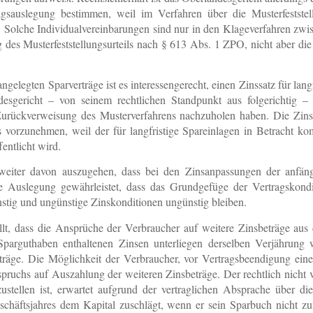
auslegung bestimmen, weil im Verfahren über die Musterfeststellu
n. Solche Individualvereinbarungen sind nur in den Klageverfahren z
 des Musterfeststellungsurteils nach § 613 Abs. 1 ZPO, nicht aber d
gelegten Sparverträge ist es interessengerecht, einen Zinssatz für lang
esgericht – von seinem rechtlichen Standpunkt aus folgerichtig – 
h Zurückverweisung des Musterverfahrens nachzuholen haben. Die Zi
vorzunehmen, weil der für langfristige Spareinlagen in Betracht k
entlicht wird.
eiter davon auszugehen, dass bei den Zinsanpassungen der anfängl
che Auslegung gewährleistet, dass das Grundgefüge der Vertragskondi
ünstig und ungünstige Zinskonditionen ungünstig bleiben.
tellt, dass die Ansprüche der Verbraucher auf weitere Zinsbeträge au
parguthaben enthaltenen Zinsen unterliegen derselben Verjährung 
träge. Die Möglichkeit der Verbraucher, vor Vertragsbeendigung eine
spruchs auf Auszahlung der weiteren Zinsbeträge. Der rechtlich nicht 
stellen ist, erwartet aufgrund der vertraglichen Absprache über die 
häftsjahres dem Kapital zuschlägt, wenn er sein Sparbuch nicht zu