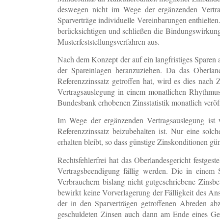
deswegen nicht im Wege der ergänzenden Vertrags
Sparverträge individuelle Vereinbarungen enthielte
berücksichtigen und schließen die Bindungswirkung
Musterfeststellungsverfahren aus.
Nach dem Konzept der auf ein langfristiges Sparen an
der Spareinlagen heranzuziehen. Da das Oberland
Referenzzinssatz getroffen hat, wird es dies nac
Vertragsauslegung in einem monatlichen Rhythmus 
Bundesbank erhobenen Zinsstatistik monatlich veröff
Im Wege der ergänzenden Vertragsauslegung ist w
Referenzzinssatz beizubehalten ist. Nur eine sol
erhalten bleibt, so dass günstige Zinskonditionen g
Rechtsfehlerfrei hat das Oberlandesgericht festges
Vertragsbeendigung fällig werden. Die in einem S
Verbrauchern bislang nicht gutgeschriebene Zinsbe
bewirkt keine Vorverlagerung der Fälligkeit des An
der in den Sparverträgen getroffenen Abreden abzu
geschuldeten Zinsen auch dann am Ende eines Gesc