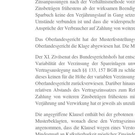
Zinsanpassungen nach der Verhältnismethode vorzu
Zinsbeträgen frühestens ab der wirksamen Beendig
Sparbuch keine den Verjährungslauf in Gang setze
Umstände verbunden ist und dass die widerspruch
Ansprüche der Verbraucher auf Zahlung von weitere
Das Oberlandesgericht hat der Musterfeststellungs
Oberlandesgericht die Klage abgewiesen hat. Die Mu
Der XI. Zivilsenat des Bundesgerichtshofs hat ent
Variabilität der Verzinsung der Spareinlagen u
Vertragsauslegung nach §§ 133, 157 BGB zu schließe
dieses keinen für die Höhe der variablen Verzinsun
Oberlandesgericht zurückverwiesen. Darüber hinaus 
relativen Abstands des Vertragszinssatzes zum Re
Zahlung von weiteren Zinsbeträgen frühestens mit
Verjährung und Verwirkung hat er jeweils als unzul
Die angegriffene Klausel enthält bei der gebotene
Musterbeklagten, wonach diese den Vertragszin
angenommen, dass die Klausel wegen eines Verstoße
Mindestmaß an Kalkulierbarkeit möglicher Zinsänder