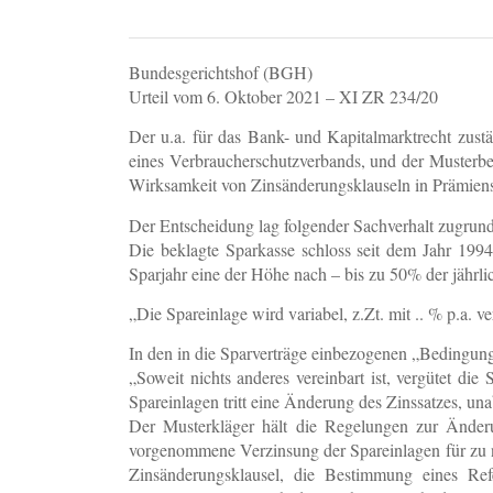
Bundesgerichtshof (BGH)
Urteil vom 6. Oktober 2021 – XI ZR 234/20
Der u.a. für das Bank- und Kapitalmarktrecht zust
eines Verbraucherschutzverbands, und der Musterbek
Wirksamkeit von Zinsänderungsklauseln in Prämiens
Der Entscheidung lag folgender Sachverhalt zugrund
Die beklagte Sparkasse schloss seit dem Jahr 1994
Sparjahr eine der Höhe nach – bis zu 50% der jährlic
„Die Spareinlage wird variabel, z.Zt. mit .. % p.a. ve
In den in die Sparverträge einbezogenen „Bedingunge
„Soweit nichts anderes vereinbart ist, vergütet 
Spareinlagen tritt eine Änderung des Zinssatzes, una
Der Musterkläger hält die Regelungen zur Änderu
vorgenommene Verzinsung der Spareinlagen für zu nie
Zinsänderungsklausel, die Bestimmung eines Refe