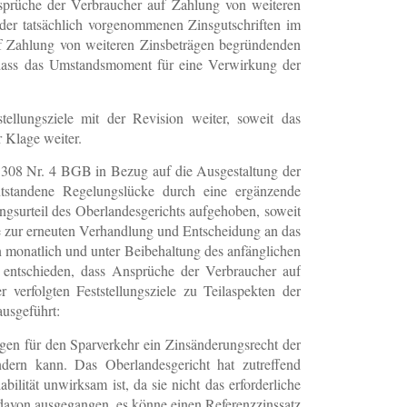
nsprüche der Verbraucher auf Zahlung von weiteren
der tatsächlich vorgenommenen Zinsgutschriften im
uf Zahlung von weiteren Zinsbeträgen begründenden
 dass das Umstandsmoment für eine Verwirkung der
stellungsziele mit der Revision weiter, soweit das
 Klage weiter.
§ 308 Nr. 4 BGB in Bezug auf die Ausgestaltung der
ntstandene Regelungslücke durch eine ergänzende
ngsurteil des Oberlandesgerichts aufgehoben, soweit
he zur erneuten Verhandlung und Entscheidung an das
n monatlich und unter Beibehaltung des anfänglichen
m entschieden, dass Ansprüche der Verbraucher auf
verfolgten Feststellungsziele zu Teilaspekten der
usgeführt:
gen für den Sparverkehr ein Zinsänderungsrecht der
ern kann. Das Oberlandesgericht hat zutreffend
ität unwirksam ist, da sie nicht das erforderliche
 davon ausgegangen, es könne einen Referenzzinssatz