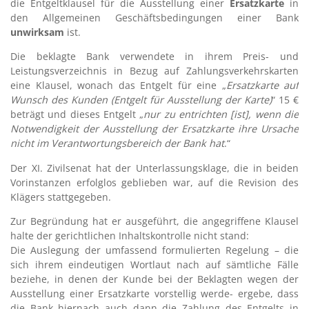
die Entgeltklausel für die Ausstellung einer
Ersatzkarte
in
den Allgemeinen Geschäftsbedingungen einer Bank
unwirksam
ist.
Die beklagte Bank verwendete in ihrem Preis- und
Leistungsverzeichnis in Bezug auf Zahlungsverkehrskarten
eine Klausel, wonach das Entgelt für eine „
Ersatzkarte auf
Wunsch des Kunden (Entgelt für Ausstellung der Karte)
“ 15 €
beträgt und dieses Entgelt „
nur zu entrichten [ist], wenn die
Notwendigkeit der Ausstellung der Ersatzkarte ihre Ursache
nicht im Verantwortungsbereich der Bank hat
.“
Der XI. Zivilsenat hat der Unterlassungsklage, die in beiden
Vorinstanzen erfolglos geblieben war, auf die Revision des
Klägers stattgegeben.
Zur Begründung hat er ausgeführt, die angegriffene Klausel
halte der gerichtlichen Inhaltskontrolle nicht stand:
Die Auslegung der umfassend formulierten Regelung – die
sich ihrem eindeutigen Wortlaut nach auf sämtliche Fälle
beziehe, in denen der Kunde bei der Beklagten wegen der
Ausstellung einer Ersatzkarte vorstellig werde- ergebe, dass
die Bank hiernach auch dann die Zahlung des Entgelts in