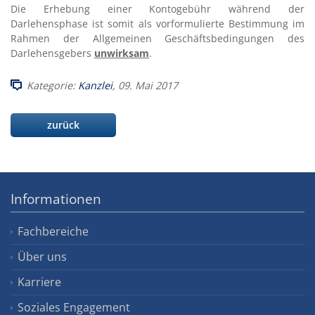
Die Erhebung einer Kontogebühr während der
Darlehensphase ist somit als vorformulierte Bestimmung im
Rahmen der Allgemeinen Geschäftsbedingungen des
Darlehensgebers
unwirksam
.
Kategorie:
Kanzlei
, 09. Mai 2017
zurück
Informationen
Fachbereiche
Über uns
Karriere
Soziales Engagement