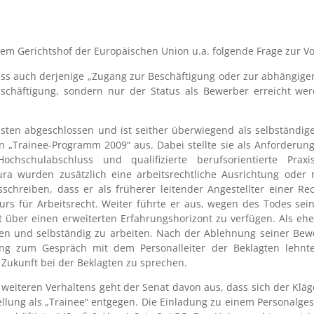
dem Gerichtshof der Europäischen Union u.a. folgende Frage zur V
ss auch derjenige „Zugang zur Beschäftigung oder zur abhängige
eschäftigung, sondern nur der Status als Bewerber erreicht w
sten abgeschlossen und ist seither überwiegend als selbständige
 „Trainee-Programm 2009“ aus. Dabei stellte sie als Anforderung
hschulabschluss und qualifizierte berufsorientierte Praxi
Jura wurden zusätzlich eine arbeitsrechtliche Ausrichtung oder
schreiben, dass er als früherer leitender Angestellter einer R
urs für Arbeitsrecht. Weiter führte er aus, wegen des Todes sei
über einen erweiterten Erfahrungshorizont zu verfügen. Als ehem
n und selbständig zu arbeiten. Nach der Ablehnung seiner Bew
ung zum Gespräch mit dem Personalleiter der Beklagten lehnt
Zukunft bei der Beklagten zu sprechen.
iteren Verhaltens geht der Senat davon aus, dass sich der Kläge
llung als „Trainee“ entgegen. Die Einladung zu einem Personalges