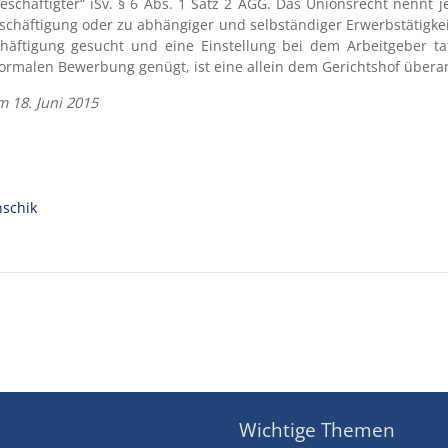
chäftigter“ iSv. § 6 Abs. 1 Satz 2 AGG. Das Unionsrecht nennt j
häftigung oder zu abhängiger und selbständiger Erwerbstätigkeit“
häftigung gesucht und eine Einstellung bei dem Arbeitgeber tat
formalen Bewerbung genügt, ist eine allein dem Gerichtshof übera
 18. Juni 2015
schik
Wichtige Themen