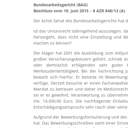
Bundesarbeitsgericht (BAG)
Beschluss vom 18. Juni 2015 – 8 AZR 848/13 (A)
Der Achte Senat des Bundesarbeitsgerichts hat 
Ist das Unionsrecht dahingehend auszulegen, da
hervorgeht, dass nicht eine Einstellung und B
machen zu können?
Der Kläger hat 2001 die Ausbildung zum Volljuri
großen Versicherungskonzern gehört, schrieb ein
oder demnächst erfolgenden sehr guten Hoc
Werkstudententätigkeit. Bei der Fachrichtung 
bewarb sich hierfür. Er betonte im Bewerbungs
verfüge. Derzeit besuche er einen Fachanwaltsk
Mandat zu betreuen und daher im Medizinrecht 
sei er es gewohnt, Verantwortung zu übernehme
iHv. 14.000,00 Euro. Die nachfolgende Einlad
Entschädigungsanspruchs sehr rasch über seine 
Aufgrund der Bewerbungsformulierung und des we
hat. Das Bewerbungsschreiben steht einer Einste