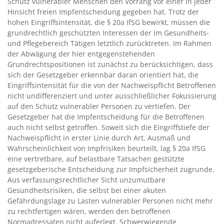
Schutz vulnerabler Menschen den Vorrang vor einer in jeder
Hinsicht freien Impfentscheidung gegeben hat. Trotz der
hohen Eingriffsintensität, die § 20a IfSG bewirkt, müssen die
grundrechtlich geschützten Interessen der im Gesundheits-
und Pflegebereich Tätigen letztlich zurücktreten. Im Rahmen
der Abwägung der hier entgegenstehenden
Grundrechtspositionen ist zunächst zu berücksichtigen, dass
sich der Gesetzgeber erkennbar daran orientiert hat, die
Eingriffsintensität für die von der Nachweispflicht Betroffenen
nicht undifferenziert und unter ausschließlicher Fokussierung
auf den Schutz vulnerabler Personen zu vertiefen. Der
Gesetzgeber hat die Impfentscheidung für die Betroffenen
auch nicht selbst getroffen. Soweit sich die Eingriffstiefe der
Nachweispflicht in erster Linie durch Art, Ausmaß und
Wahrscheinlichkeit von Impfrisiken beurteilt, lag § 20a IfSG
eine vertretbare, auf belastbare Tatsachen gestützte
gesetzgeberische Entscheidung zur Impfsicherheit zugrunde.
Aus verfassungsrechtlicher Sicht unzumutbare
Gesundheitsrisiken, die selbst bei einer akuten
Gefährdungslage zu Lasten vulnerabler Personen nicht mehr
zu rechtfertigen wären, werden den betroffenen
Normadressaten nicht auferlegt. Schwerwiegende