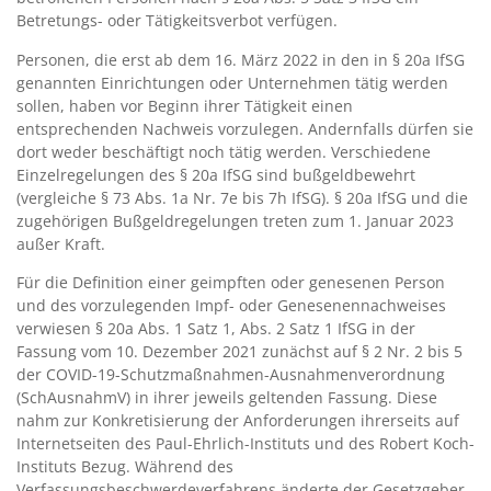
Betretungs- oder Tätigkeitsverbot verfügen.
Personen, die erst ab dem 16. März 2022 in den in § 20a IfSG
genannten Einrichtungen oder Unternehmen tätig werden
sollen, haben vor Beginn ihrer Tätigkeit einen
entsprechenden Nachweis vorzulegen. Andernfalls dürfen sie
dort weder beschäftigt noch tätig werden. Verschiedene
Einzelregelungen des § 20a IfSG sind bußgeldbewehrt
(vergleiche § 73 Abs. 1a Nr. 7e bis 7h IfSG). § 20a IfSG und die
zugehörigen Bußgeldregelungen treten zum 1. Januar 2023
außer Kraft.
Für die Definition einer geimpften oder genesenen Person
und des vorzulegenden Impf- oder Genesenennachweises
verwiesen § 20a Abs. 1 Satz 1, Abs. 2 Satz 1 IfSG in der
Fassung vom 10. Dezember 2021 zunächst auf § 2 Nr. 2 bis 5
der COVID-19-Schutzmaßnahmen-Ausnahmenverordnung
(SchAusnahmV) in ihrer jeweils geltenden Fassung. Diese
nahm zur Konkretisierung der Anforderungen ihrerseits auf
Internetseiten des Paul-Ehrlich-Instituts und des Robert Koch-
Instituts Bezug. Während des
Verfassungsbeschwerdeverfahrens änderte der Gesetzgeber