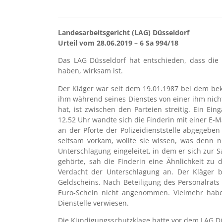
Landesarbeitsgericht (LAG) Düsseldorf
Urteil vom 28.06.2019 – 6 Sa 994/18
Das LAG Düsseldorf hat entschieden, dass die f
haben, wirksam ist.
Der Kläger war seit dem 19.01.1987 bei dem bekl
ihm während seines Dienstes von einer ihm nic
hat, ist zwischen den Parteien streitig. Ein 
12.52 Uhr wandte sich die Finderin mit einer E-M
an der Pforte der Polizeidienststelle abgegeb
seltsam vorkam, wollte sie wissen, was denn n
Unterschlagung eingeleitet, in dem er sich zur S
gehörte, sah die Finderin eine Ähnlichkeit zu
Verdacht der Unterschlagung an. Der Kläger b
Geldscheins. Nach Beteiligung des Personalrats 
Euro-Schein nicht angenommen. Vielmehr habe 
Dienstelle verwiesen.
Die Kündigungsschutzklage hatte vor dem LAG Dü