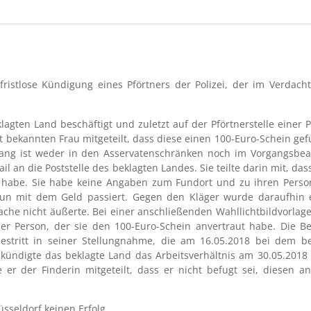
ristlose Kündigung eines Pförtners der Polizei, der im Verdach
agten Land beschäftigt und zuletzt auf der Pförtnerstelle einer P
ht bekannten Frau mitgeteilt, dass diese einen 100-Euro-Schein 
Eingang ist weder in den Asservatenschränken noch im Vorgangsb
ail an die Poststelle des beklagten Landes. Sie teilte darin mit, d
en habe. Sie habe keine Angaben zum Fundort und zu ihren Pers
un mit dem Geld passiert. Gegen den Kläger wurde daraufhin e
ache nicht äußerte. Bei einer anschließenden Wahllichtbildvorlag
 der Person, der sie den 100-Euro-Schein anvertraut habe. Die 
estritt in seiner Stellungnahme, die am 16.05.2018 bei dem 
kündigte das beklagte Land das Arbeitsverhältnis am 30.05.2018 
er der Finderin mitgeteilt, dass er nicht befugt sei, diesen 
sseldorf keinen Erfolg.