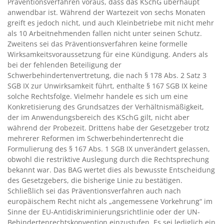
Präventionsverfahren voraus, dass das KSchG überhaupt
anwendbar ist. Während der Wartezeit von sechs Monaten
greift es jedoch nicht, und auch Kleinbetriebe mit nicht mehr
als 10 Arbeitnehmenden fallen nicht unter seinen Schutz.
Zweitens sei das Präventionsverfahren keine formelle
Wirksamkeitsvoraussetzung für eine Kündigung. Anders als
bei der fehlenden Beteiligung der
Schwerbehindertenvertretung, die nach § 178 Abs. 2 Satz 3
SGB IX zur Unwirksamkeit führt, enthalte § 167 SGB IX keine
solche Rechtsfolge. Vielmehr handele es sich um eine
Konkretisierung des Grundsatzes der Verhältnismäßigkeit,
der im Anwendungsbereich des KSchG gilt, nicht aber
während der Probezeit. Drittens habe der Gesetzgeber trotz
mehrerer Reformen im Schwerbehindertenrecht die
Formulierung des § 167 Abs. 1 SGB IX unverändert gelassen,
obwohl die restriktive Auslegung durch die Rechtsprechung
bekannt war. Das BAG wertet dies als bewusste Entscheidung
des Gesetzgebers, die bisherige Linie zu bestätigen.
Schließlich sei das Präventionsverfahren auch nach
europäischem Recht nicht als „angemessene Vorkehrung“ im
Sinne der EU-Antidiskriminierungsrichtlinie oder der UN-
Behindertenrechtskonvention einzustufen. Es sei lediglich ein