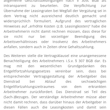
allgemeine Geschäftsbedingungen nach § 305c BGB als
intransparent zu beurteilen. Die Verpflichtung zur
Übernahme der Leasingraten bei Wegfall der Vergütung sei in
dem Vertrag nicht ausreichend deutlich gemacht und
widersprüchlich formuliert. Aufgrund des vertraglichen
Hinweises auf „erhöhte Kosten (z.B. Leasingkosten)“ habe die
Arbeitnehmerin nicht damit rechnen müssen, dass diese für
sie nicht nur bei vorzeitiger Beendigung des
Arbeitsverhältnisses oder Insolvenz des Arbeitnehmers
anfallen, sondern auch in Zeiten ohne Gehaltszahlung.
Des Weiteren stelle die Vertragsklausel eine unangemessene
Benachteiligung des Arbeitnehmers i.S.v. § 307 BGB dar. Es
mag mit den wesentlichen Grundgedanken des
Entgeltfortzahlungsgesetzes vereinbar sein, dass bei
entsprechender Vertragsgestaltung der Arbeitgeber das
Dienstrad bei Ablauf des sechswöchigen
Entgeltfortzahlungszeitraumes von dem erkrankten
Arbeitnehmer zurückfordert. Das Dienstrad sei Teil des
(Sach-)Bezuges. Der verständige Arbeitnehmer müsse aber
nicht damit rechnen, dass darüber hinaus der Arbeitgeber in
diesen Fällen auch die Leasingkosten und damit sein