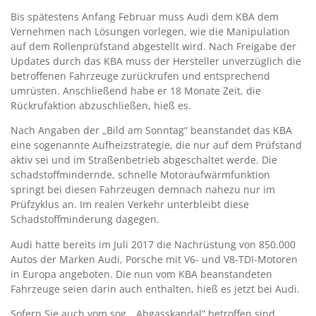
Bis spätestens Anfang Februar muss Audi dem KBA dem
Vernehmen nach Lösungen vorlegen, wie die Manipulation
auf dem Rollenprüfstand abgestellt wird. Nach Freigabe der
Updates durch das KBA muss der Hersteller unverzüglich die
betroffenen Fahrzeuge zurückrufen und entsprechend
umrüsten. Anschließend habe er 18 Monate Zeit, die
Rückrufaktion abzuschließen, hieß es.
Nach Angaben der „Bild am Sonntag“ beanstandet das KBA
eine sogenannte Aufheizstrategie, die nur auf dem Prüfstand
aktiv sei und im Straßenbetrieb abgeschaltet werde. Die
schadstoffmindernde, schnelle Motoraufwärmfunktion
springt bei diesen Fahrzeugen demnach nahezu nur im
Prüfzyklus an. Im realen Verkehr unterbleibt diese
Schadstoffminderung dagegen.
Audi hatte bereits im Juli 2017 die Nachrüstung von 850.000
Autos der Marken Audi, Porsche mit V6- und V8-TDI-Motoren
in Europa angeboten. Die nun vom KBA beanstandeten
Fahrzeuge seien darin auch enthalten, hieß es jetzt bei Audi.
Sofern Sie auch vom sog. „Abgasskandal“ betroffen sind,