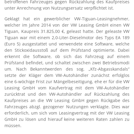
betroffenen Fahrzeuges gegen Rückzahlung des Kaufpreises
unter Anrechnung von Nutzungsersatz verpflichtet ist.
Geklagt hat ein gewerblicher VW-Tiguan-Leasingnehmer,
welcher im Jahre 2014 von der VW Leasing GmbH einen VW
Tiguan, Kaupreis 31.825,00 €, geleast hatte. Der geleaste VW
Tiguan war mit einem 2,0-Liter-Dieselmotor des Typs EA 189
(Euro 5) ausgestattet und verwendete eine Software, welche
den Stickoxidausstoß auf dem Prüfstand optimierte. Dabei
erkennt die Software, ob sich das Fahrzeug auf einem
Prüfstand befindet, und schaltet zwischen zwei Betriebsmodi
um. Nach Bekanntwerden des sog. „Kfz-Abgasskandals“
setzte der Kläger dem VW-Autohändler zunächst erfolglos
eine 6-wöchige Frist zur Mängelbeseitigung, ehe er für die VW
Leasing GmbH vom Kaufvertrag mit dem VW-Autohändler
zurücktrat und den VW-Autohändler auf Rückzahlung des
Kaufpreises an die VW Leasing GmbH gegen Rückgabe des
Fahrzeuges abzgl. gezogener Nutzungen verklagte. Dies war
erforderlich, um sich vom Leasingvertrag mit der VW Leasing
GmbH zu lösen und hierauf keine weiteren Raten zahlen zu
müssen.