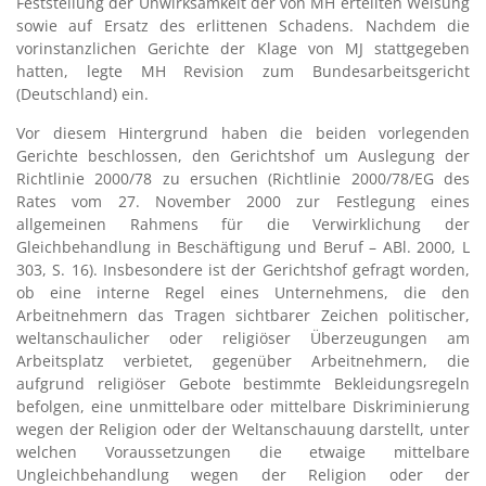
Feststellung der Unwirksamkeit der von MH erteilten Weisung
sowie auf Ersatz des erlittenen Schadens. Nachdem die
vorinstanzlichen Gerichte der Klage von MJ stattgegeben
hatten, legte MH Revision zum Bundesarbeitsgericht
(Deutschland) ein.
Vor diesem Hintergrund haben die beiden vorlegenden
Gerichte beschlossen, den Gerichtshof um Auslegung der
Richtlinie 2000/78 zu ersuchen (Richtlinie 2000/78/EG des
Rates vom 27. November 2000 zur Festlegung eines
allgemeinen Rahmens für die Verwirklichung der
Gleichbehandlung in Beschäftigung und Beruf – ABl. 2000, L
303, S. 16). Insbesondere ist der Gerichtshof gefragt worden,
ob eine interne Regel eines Unternehmens, die den
Arbeitnehmern das Tragen sichtbarer Zeichen politischer,
weltanschaulicher oder religiöser Überzeugungen am
Arbeitsplatz verbietet, gegenüber Arbeitnehmern, die
aufgrund religiöser Gebote bestimmte Bekleidungsregeln
befolgen, eine unmittelbare oder mittelbare Diskriminierung
wegen der Religion oder der Weltanschauung darstellt, unter
welchen Voraussetzungen die etwaige mittelbare
Ungleichbehandlung wegen der Religion oder der