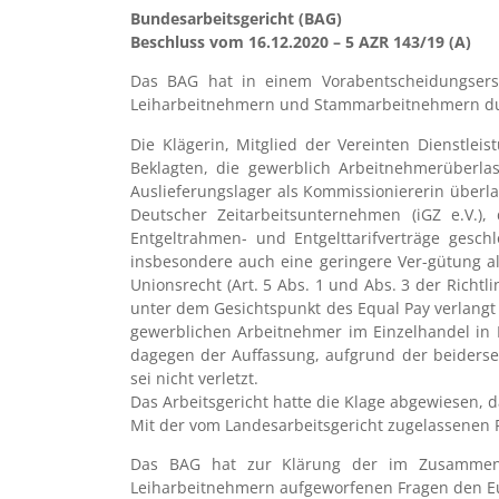
Bundesarbeitsgericht (BAG)
Beschluss vom 16.12.2020 – 5 AZR 143/19 (A)
Das BAG hat in einem Vorabentscheidungser
Leiharbeitnehmern und Stammarbeitnehmern durc
Die Klägerin, Mitglied der Vereinten Dienstleis
Beklagten, die gewerblich Arbeitnehmerüberla
Auslieferungslager als Kommissioniererin überlas
Deutscher Zeitarbeitsunternehmen (iGZ e.V.)
Entgeltrahmen- und Entgelttarifverträge gesc
insbesondere auch eine geringere Ver-gütung als
Unionsrecht (Art. 5 Abs. 1 und Abs. 3 der Richtl
unter dem Gesichtspunkt des Equal Pay verlangt
gewerblichen Arbeitnehmer im Einzelhandel in B
dagegen der Auffassung, aufgrund der beidersei
sei nicht verletzt.
Das Arbeitsgericht hatte die Klage abgewiesen, 
Mit der vom Landesarbeitsgericht zugelassenen Re
Das BAG hat zur Klärung der im Zusammenha
Leiharbeitnehmern aufgeworfenen Fragen den E