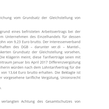
chung vom Grundsatz der Gleichstellung von
fgrund eines befristeten Arbeitsvertrags bei der
inem Unternehmen des Einzelhandels für dessen
nlohn von 9,23 Euro brutto. Der Interessenverband
chaften des DGB – darunter ver.di – Mantel-,
kerten Grundsatz der Gleichstellung vorsehen,
ie Klägerin meint, diese Tarifverträge seien mit
Zeitraum Januar bis April 2017 Differenzvergütung
iherin würden nach dem Lohntarifvertrag für die
on 13,64 Euro brutto erhalten. Die Beklagte ist
r vorgesehene tarifliche Vergütung, Unionsrecht
n.
 verlangten Achtung des Gesamtschutzes von