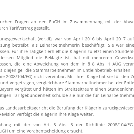
suchen Fragen an den EuGH im Zusammenhang mit der Abwei
h Tarifvertrag gestellt.
tungsgewerkschaft (ver.di), war von April 2016 bis April 2017 au
ssung betreibt, als Leiharbeitnehmerin beschäftigt. Sie war e
sen. Für ihre Tätigkeit erhielt die Klägerin zuletzt einen Stunde
, dessen Mitglied die Beklagte ist, hat mit mehreren Gewerks
hlossen, die eine Abweichung von dem in § 8 Abs. 1 AÜG veran
 diejenige, die Stammarbeitnehmer im Entleihbetrieb erhalten. D
inie 2008/104/EG) nicht vereinbar. Mit ihrer Klage hat sie für den 
 und vorgetragen, vergleichbare Stammarbeitnehmer bei der Entle
ayern vergütet und hätten im Streitzeitraum einen Stundenlohn v
tigen Tarifgebundenheit schulde sie nur die für Leiharbeitnehme
das Landesarbeitsgericht die Berufung der Klägerin zurückgewiese
vision verfolgt die Klägerin ihre Klage weiter.
ng mit der von Art. 5 Abs. 3 der Richtlinie 2008/104/EG
uGH um eine Vorabentscheidung ersucht.