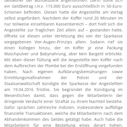
Geldkoffer der Bundesbank angenommen. Darin sollte sich
ein Geldbetrag i.H.v. 115.000 Euro ausschließlich in 50-Euro-
Scheinen befinden. Diesen hatte die Angestellte am Vortag
selbst angefordert. Nachdem der Koffer rund 20 Minuten im
nur teilweise einsehbaren Kassenbereich – dort hielt sich die
Angestellte zur fraglichen Zeit allein auf – gestanden hatte,
öffnete sie diesen unter Verletzung des von der Sparkasse
vorgegebenen Vier-Augen-Prinzips allein. Sodann rief sie
einen Kollegen hinzu, der im Koffer je eine Packung
Waschpulver und Babynahrung, aber kein Bargeld erblickte.
Mit eben dieser Füllung will die Angestellte den Koffer nach
dem Aufbrechen der Plombe bei der Erstöffnung vorgefunden
haben. Nach eigenen Aufklärungsbemühungen sowie
Ermittlungsmaßnahmen der Polizei und der
Staatsanwaltschaft kündigte die Sparkasse der Angestellten
am 19.04.2016 fristlos. Sie begründet die Kündigung im
Wesentlichen damit, dass gegen die Mitarbeiterin der
dringende Verdacht einer Straftat zu ihrem Nachteil bestehe.
Dafür sprächen zahlreiche Indizien, insbesondere auffällige
finanzielle Transaktionen, welche die Mitarbeiterin nach dem
Abhandenkommen des Geldes getätigt habe. Auch habe die
Mitarbeiterin für eine Bestellung eines derart hohen,