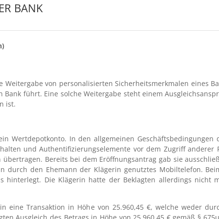
ER BANK
h)
e Weitergabe von personalisierten Sicherheitsmerkmalen eines B
 Bank führt. Eine solche Weitergabe steht einem Ausgleichsansp
 ist.
k ein Wertdepotkonto. In den allgemeinen Geschäftsbedingungen 
halten und Authentifizierungselemente vor dem Zugriff anderer 
übertragen. Bereits bei dem Eröffnungsantrag gab sie ausschließ
ein durch den Ehemann der Klägerin genutztes Mobiltelefon. Bei
interlegt. Die Klägerin hatte der Beklagten allerdings nicht 
in eine Transaktion in Höhe von 25.960,45 €, welche weder dur
gten Ausgleich des Betrags in Höhe von 25.960,45 € gemäß § 675u