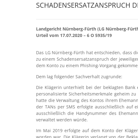
SCHADENSERSATZANSPRUCH D
Landgericht Nürnberg-Fürth (LG Nürnberg-Fürt
Urteil vom 17.07.2020 – 6 O 5935/19
Das LG Nürnberg-Fürth hat entschieden, dass di
zu einem Schadensersatzanspruch der jeweiligen
dem Konto zu einem Phishing-Vorgang gekommen
Dem lag folgender Sachverhalt zugrunde:
Die Klägerin unterhielt bei der beklagten Ban
personalisierte Sicherheitsmerkmale geheim zu 
hatte die Verwaltung des Kontos ihrem Ehemann 
der TANs per SMS erfolgte ausschließlich auf 
ausschließlich die Handynummer des Ehemanns h
verwaltet werden würde.
Im Mai 2019 erfolgte auf dem Konto der Kläger
worden war. Die Klägerin verlangt von der Bekla