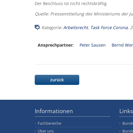
Der Beschluss ist nicht rechtskräftig.
Quelle: Pressemitteilung des Ministeriums der 
Kategorie:
Arbeitsrecht
,
Task Force Corona
, 
Ansprechpartner:
Peter Sausen
Bernd Won
zurück
Informationen
Links
Fachbereiche
Bunde
Über uns
Bunde