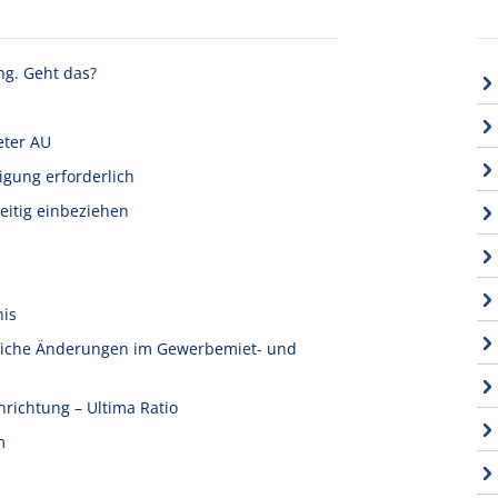
ng. Geht das?
eter AU
igung erforderlich
eitig einbeziehen
nis
tliche Änderungen im Gewerbemiet- und
nrichtung – Ultima Ratio
m