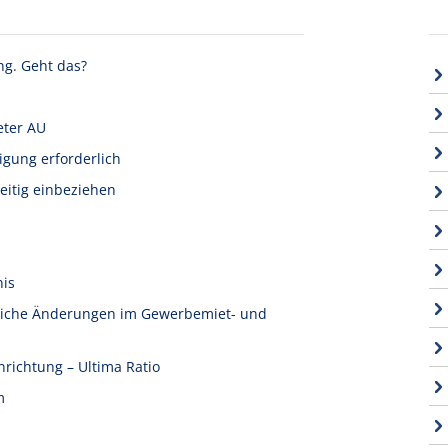
ng. Geht das?
eter AU
igung erforderlich
eitig einbeziehen
nis
tliche Änderungen im Gewerbemiet- und
nrichtung – Ultima Ratio
m