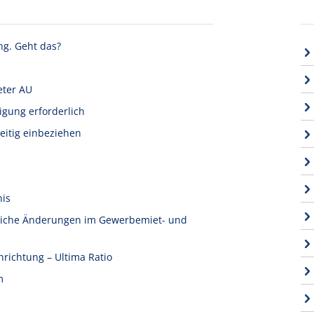
ng. Geht das?
eter AU
igung erforderlich
eitig einbeziehen
nis
tliche Änderungen im Gewerbemiet- und
nrichtung – Ultima Ratio
m