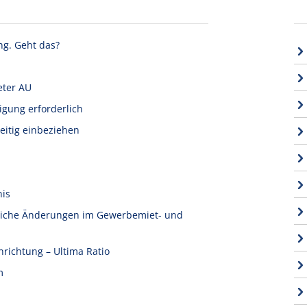
ng. Geht das?
eter AU
igung erforderlich
eitig einbeziehen
nis
tliche Änderungen im Gewerbemiet- und
nrichtung – Ultima Ratio
m