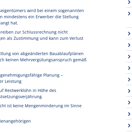
seigentümers wird bei einem sogenannten
n mindestens ein Erwerber die Stellung
angt hat.
reiben zur Schlussrechnung nicht
igen als Zustimmung und kann zum Verlust
ttlung von abgeänderten Bauablaufplänen
 noch keinen Mehrvergütungsanspruch gemäß
t genehmigungsfähige Planung –
er Leistung
uf Restwerklohn in Höhe des
stsetzungsverjährung
icht ist keine Mengenminderung im Sinne
ilienangehörigen