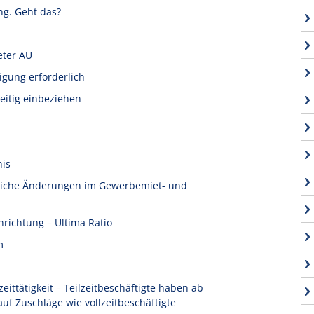
ng. Geht das?
eter AU
igung erforderlich
eitig einbeziehen
nis
tliche Änderungen im Gewerbemiet- und
nrichtung – Ultima Ratio
m
ittätigkeit – Teilzeitbeschäftigte haben ab
f Zuschläge wie vollzeitbeschäftigte