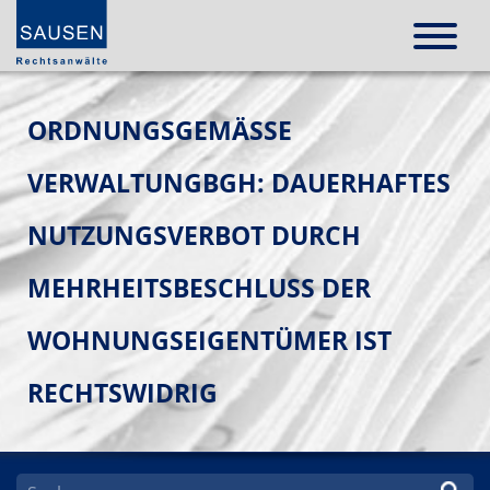
ORDNUNGSGEMÄSSE V
ERWALTUNGBGH: DAUERHAFTES N
UTZUNGSVERBOT DURCH M
EHRHEITSBESCHLUSS DER W
OHNUNGSEIGENTÜMER IST R
ECHTSWIDRIG