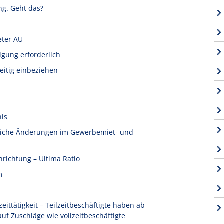
ng. Geht das?
eter AU
igung erforderlich
eitig einbeziehen
nis
tliche Änderungen im Gewerbemiet- und
nrichtung – Ultima Ratio
m
ittätigkeit – Teilzeitbeschäftigte haben ab
f Zuschläge wie vollzeitbeschäftigte