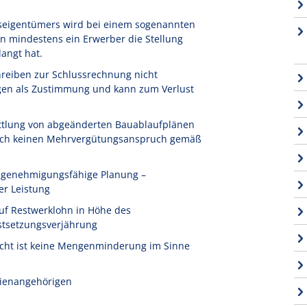
seigentümers wird bei einem sogenannten
n mindestens ein Erwerber die Stellung
angt hat.
reiben zur Schlussrechnung nicht
igen als Zustimmung und kann zum Verlust
ttlung von abgeänderten Bauablaufplänen
 noch keinen Mehrvergütungsanspruch gemäß
t genehmigungsfähige Planung –
er Leistung
uf Restwerklohn in Höhe des
stsetzungsverjährung
icht ist keine Mengenminderung im Sinne
ilienangehörigen