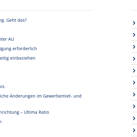
ng. Geht das?
eter AU
igung erforderlich
eitig einbeziehen
nis
tliche Änderungen im Gewerbemiet- und
nrichtung – Ultima Ratio
m