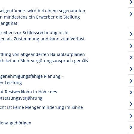
seigentümers wird bei einem sogenannten
n mindestens ein Erwerber die Stellung
angt hat.
reiben zur Schlussrechnung nicht
igen als Zustimmung und kann zum Verlust
ttlung von abgeänderten Bauablaufplänen
 noch keinen Mehrvergütungsanspruch gemäß
t genehmigungsfähige Planung –
er Leistung
uf Restwerklohn in Höhe des
stsetzungsverjährung
icht ist keine Mengenminderung im Sinne
ilienangehörigen