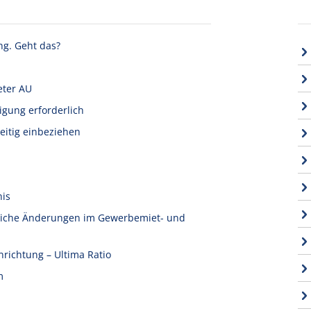
ng. Geht das?
eter AU
igung erforderlich
eitig einbeziehen
nis
tliche Änderungen im Gewerbemiet- und
nrichtung – Ultima Ratio
m