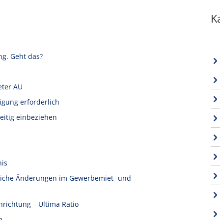
K
ng. Geht das?
eter AU
igung erforderlich
eitig einbeziehen
nis
tliche Änderungen im Gewerbemiet- und
nrichtung – Ultima Ratio
m