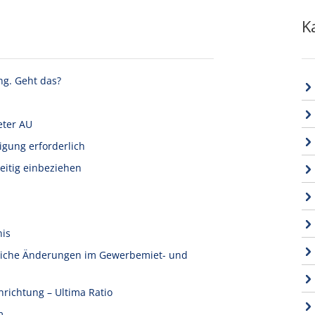
K
ng. Geht das?
eter AU
igung erforderlich
eitig einbeziehen
nis
tliche Änderungen im Gewerbemiet- und
nrichtung – Ultima Ratio
m