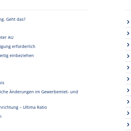
ng. Geht das?
eter AU
igung erforderlich
eitig einbeziehen
nis
tliche Änderungen im Gewerbemiet- und
nrichtung – Ultima Ratio
m