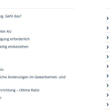
ng. Geht das?
eter AU
igung erforderlich
eitig einbeziehen
nis
tliche Änderungen im Gewerbemiet- und
nrichtung – Ultima Ratio
m