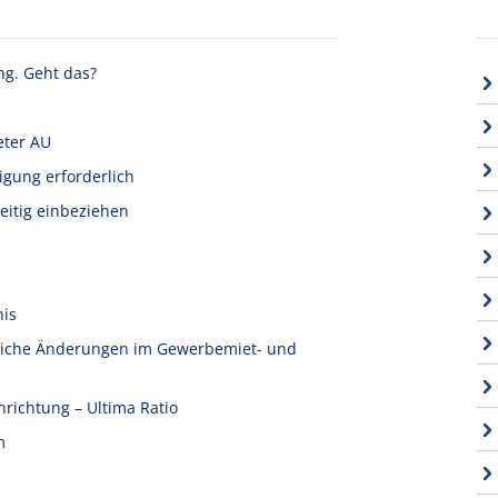
ng. Geht das?
eter AU
igung erforderlich
eitig einbeziehen
nis
tliche Änderungen im Gewerbemiet- und
nrichtung – Ultima Ratio
m