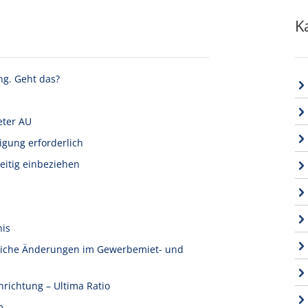
K
ng. Geht das?
eter AU
igung erforderlich
eitig einbeziehen
nis
tliche Änderungen im Gewerbemiet- und
nrichtung – Ultima Ratio
m